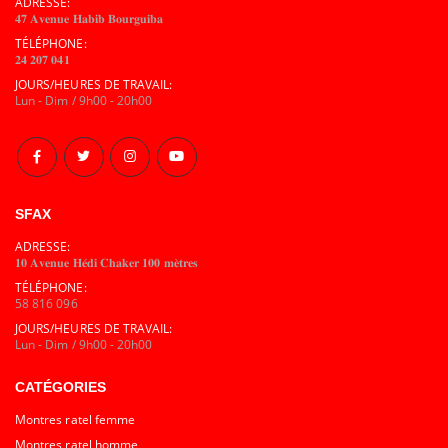
ADRESSE:
𝟒𝟕 𝐀𝐯𝐞𝐧𝐮𝐞 𝐇𝐚𝐛𝐢𝐛 𝐁𝐨𝐮𝐫𝐠𝐮𝐢𝐛𝐚
TÉLÉPHONE:
𝟐𝟒 𝟐𝟎𝟕 𝟎𝟒𝟏
JOURS/HEURES DE TRAVAIL:
Lun - Dim / 9h00 - 20h00
SFAX
ADRESSE:
𝟏𝟎 𝐀𝐯𝐞𝐧𝐮𝐞 𝐇𝐞́𝐝𝐢 𝐂𝐡𝐚𝐤𝐞𝐫 𝟏𝟎𝟎 𝐦𝐞̀𝐭𝐫𝐞𝐬
TÉLÉPHONE:
58 816 096
JOURS/HEURES DE TRAVAIL:
Lun - Dim / 9h00 - 20h00
CATÉGORIES
Montres ratel femme
Montres ratel homme