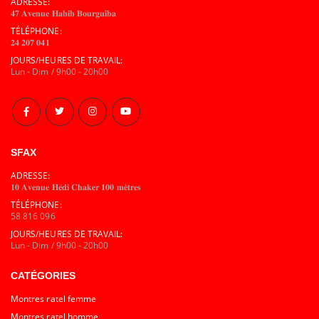
ADRESSE:
𝟒𝟕 𝐀𝐯𝐞𝐧𝐮𝐞 𝐇𝐚𝐛𝐢𝐛 𝐁𝐨𝐮𝐫𝐠𝐮𝐢𝐛𝐚
TÉLÉPHONE:
𝟐𝟒 𝟐𝟎𝟕 𝟎𝟒𝟏
JOURS/HEURES DE TRAVAIL:
Lun - Dim / 9h00 - 20h00
SFAX
ADRESSE:
𝟏𝟎 𝐀𝐯𝐞𝐧𝐮𝐞 𝐇𝐞́𝐝𝐢 𝐂𝐡𝐚𝐤𝐞𝐫 𝟏𝟎𝟎 𝐦𝐞̀𝐭𝐫𝐞𝐬
TÉLÉPHONE:
58 816 096
JOURS/HEURES DE TRAVAIL:
Lun - Dim / 9h00 - 20h00
CATÉGORIES
Montres ratel femme
Montres ratel homme