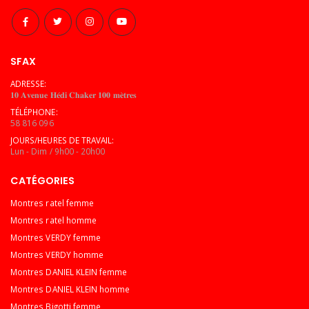
SFAX
ADRESSE:
𝟏𝟎 𝐀𝐯𝐞𝐧𝐮𝐞 𝐇𝐞́𝐝𝐢 𝐂𝐡𝐚𝐤𝐞𝐫 𝟏𝟎𝟎 𝐦𝐞̀𝐭𝐫𝐞𝐬
TÉLÉPHONE:
58 816 096
JOURS/HEURES DE TRAVAIL:
Lun - Dim / 9h00 - 20h00
CATÉGORIES
Montres ratel femme
Montres ratel homme
Montres VERDY femme
Montres VERDY homme
Montres DANIEL KLEIN femme
Montres DANIEL KLEIN homme
Montres Bigotti femme