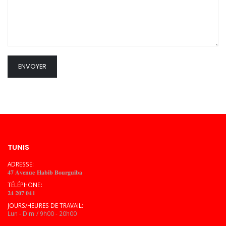
ENVOYER
TUNIS
ADRESSE:
𝟒𝟕 𝐀𝐯𝐞𝐧𝐮𝐞 𝐇𝐚𝐛𝐢𝐛 𝐁𝐨𝐮𝐫𝐠𝐮𝐢𝐛𝐚
TÉLÉPHONE:
𝟐𝟒 𝟐𝟎𝟕 𝟎𝟒𝟏
JOURS/HEURES DE TRAVAIL:
Lun - Dim / 9h00 - 20h00