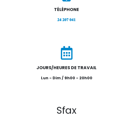
TÉLÉPHONE
𝟐𝟒 𝟐𝟎𝟕 𝟎𝟒𝟏
JOURS/HEURES DE TRAVAIL
Lun - Dim / 9h00 - 20h00
Sfax