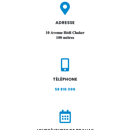
ADRESSE
𝟏𝟎 𝐀𝐯𝐞𝐧𝐮𝐞 𝐇𝐞́𝐝𝐢 𝐂𝐡𝐚𝐤𝐞𝐫
𝟏𝟎𝟎 𝐦𝐞̀𝐭𝐫𝐞𝐬
TÉLÉPHONE
58 816 096