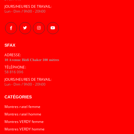
JOURS/HEURES DE TRAVAIL:
Lun - Dim / 9h00 - 20h00
SFAX
ADRESSE:
𝟏𝟎 𝐀𝐯𝐞𝐧𝐮𝐞 𝐇𝐞́𝐝𝐢 𝐂𝐡𝐚𝐤𝐞𝐫 𝟏𝟎𝟎 𝐦𝐞̀𝐭𝐫𝐞𝐬
TÉLÉPHONE:
58 816 096
JOURS/HEURES DE TRAVAIL:
Lun - Dim / 9h00 - 20h00
CATÉGORIES
Montres ratel femme
Montres ratel homme
Montres VERDY femme
Montres VERDY homme