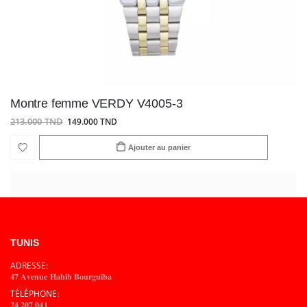
Montre femme VERDY V4005-3
213.000 TND
149.000 TND
Ajouter au panier
TUNIS
ADRESSE:
𝟒𝟕 𝐀𝐯𝐞𝐧𝐮𝐞 𝐇𝐚𝐛𝐢𝐛 𝐁𝐨𝐮𝐫𝐠𝐮𝐢𝐛𝐚
TÉLÉPHONE:
𝟐𝟒 𝟐𝟎𝟕 𝟎𝟒𝟏