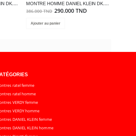
MONTRE HOMME DANIEL KLEIN DK.1.13852-2
MONTRE HOMME DANIEL KLEIN DK.1.13646-3
290.000 TND
386.000 TND
Ajouter au panier
ATÉGORIES
ntres ratel femme
ntres ratel homme
ontres VERDY femme
ontres VERDY homme
ontres DANIEL KLEIN femme
ontres DANIEL KLEIN homme