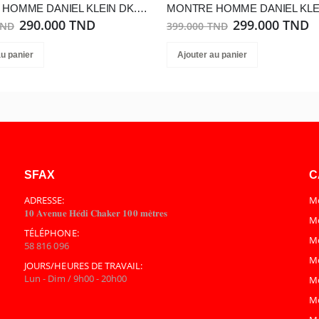
MONTRE HOMME DANIEL KLEIN DK.1.14001-1
290.000 TND
299.000 TND
TND
399.000 TND
au panier
Ajouter au panier
SFAX
C
ADRESSE:
Mo
𝟏𝟎 𝐀𝐯𝐞𝐧𝐮𝐞 𝐇𝐞́𝐝𝐢 𝐂𝐡𝐚𝐤𝐞𝐫 𝟏𝟎𝟎 𝐦𝐞̀𝐭𝐫𝐞𝐬
Mo
TÉLÉPHONE:
M
58 816 096
M
JOURS/HEURES DE TRAVAIL:
Lun - Dim / 9h00 - 20h00
M
M