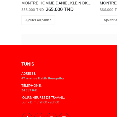
MONTRE HOMME DANIEL KLEIN DK.1.14087-5
265.000 TND
353.000 TND
386.000 
Ajouter au panier
Ajouter 
TUNIS
ADRESSE:
𝟒𝟕 𝐀𝐯𝐞𝐧𝐮𝐞 𝐇𝐚𝐛𝐢𝐛 𝐁𝐨𝐮𝐫𝐠𝐮𝐢𝐛𝐚
TÉLÉPHONE:
𝟐𝟒 𝟐𝟎𝟕 𝟎𝟒𝟏
JOURS/HEURES DE TRAVAIL:
Lun - Dim / 9h00 - 20h00