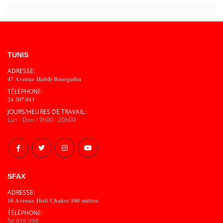
TUNIS
ADRESSE:
𝟒𝟕 𝐀𝐯𝐞𝐧𝐮𝐞 𝐇𝐚𝐛𝐢𝐛 𝐁𝐨𝐮𝐫𝐠𝐮𝐢𝐛𝐚
TÉLÉPHONE:
𝟐𝟒 𝟐𝟎𝟕 𝟎𝟒𝟏
JOURS/HEURES DE TRAVAIL:
Lun - Dim / 9h00 - 20h00
SFAX
ADRESSE:
𝟏𝟎 𝐀𝐯𝐞𝐧𝐮𝐞 𝐇𝐞́𝐝𝐢 𝐂𝐡𝐚𝐤𝐞𝐫 𝟏𝟎𝟎 𝐦𝐞̀𝐭𝐫𝐞𝐬
TÉLÉPHONE:
58 816 096