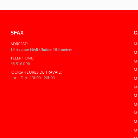
SFAX
C
ADRESSE:
Mo
𝟏𝟎 𝐀𝐯𝐞𝐧𝐮𝐞 𝐇𝐞́𝐝𝐢 𝐂𝐡𝐚𝐤𝐞𝐫 𝟏𝟎𝟎 𝐦𝐞̀𝐭𝐫𝐞𝐬
Mo
TÉLÉPHONE:
M
58 816 096
M
JOURS/HEURES DE TRAVAIL:
Lun - Dim / 9h00 - 20h00
M
M
Mo
Mo
M
M
M