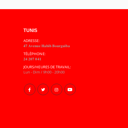
TUNIS
ADRESSE:
𝟒𝟕 𝐀𝐯𝐞𝐧𝐮𝐞 𝐇𝐚𝐛𝐢𝐛 𝐁𝐨𝐮𝐫𝐠𝐮𝐢𝐛𝐚
TÉLÉPHONE:
𝟐𝟒 𝟐𝟎𝟕 𝟎𝟒𝟏
JOURS/HEURES DE TRAVAIL:
Lun - Dim / 9h00 - 20h00