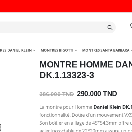
ES DANIEL KLEIN
MONTRES BIGOTTI
MONTRES SANTA BARBARA
MONTRE HOMME DAN
DK.1.13323-3
290.000 TND
386.000 TND
La montre pour Homme
Daniel Klein
DK.1
fonctionnalité. Dotée d'un mouvement VX9JE
Son boîtier en alliage de 45*54.3mm offre 
acier inoxydable de 22*20mm assure un por