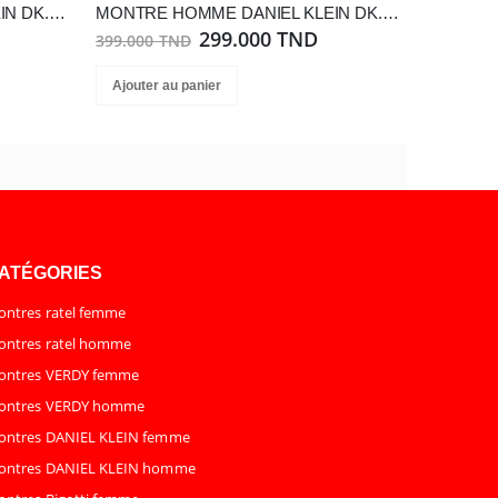
MONTRE HOMME DANIEL KLEIN DK.1.13323-3
MONTRE HOMME DANIEL KLEIN DK.1.13793-1
299.000 TND
399.000 TND
Ajouter au panier
ATÉGORIES
ntres ratel femme
ntres ratel homme
ontres VERDY femme
ontres VERDY homme
ontres DANIEL KLEIN femme
ontres DANIEL KLEIN homme