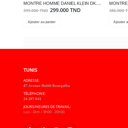
MONTRE HOMME DANIEL KLEIN DK.1.13793-4
299.000 TND
399.000 TND
386.000 
Ajouter au panier
Ajouter 
TUNIS
ADRESSE:
𝟒𝟕 𝐀𝐯𝐞𝐧𝐮𝐞 𝐇𝐚𝐛𝐢𝐛 𝐁𝐨𝐮𝐫𝐠𝐮𝐢𝐛𝐚
TÉLÉPHONE:
𝟐𝟒 𝟐𝟎𝟕 𝟎𝟒𝟏
JOURS/HEURES DE TRAVAIL:
Lun - Dim / 9h00 - 20h00