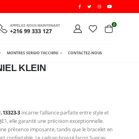
0
APPELEZ-NOUS MAINTENANT
+216 99 333 127
MONTRES SERGIO TACCHINI
CONTACTEZ-NOUS
IEL KLEIN
.13323-3
incarne l'alliance parfaite entre style et
1, elle garantit une précision exceptionnelle.
une présence imposante, tandis que le bracelet en
t confortable. Le cadran brossé façon Sunray,