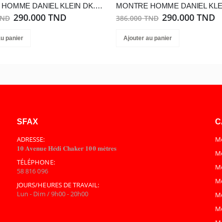
MONTRE HOMME DANIEL KLEIN DK.1.13548-3
290.000 TND
290.000 TND
TND
386.000 TND
au panier
Ajouter au panier
SFAX
C
ADRESSE:
Mo
𝟏𝟎 𝐀𝐯𝐞𝐧𝐮𝐞 𝐇𝐞́𝐝𝐢 𝐂𝐡𝐚𝐤𝐞𝐫 𝟏𝟎𝟎 𝐦𝐞̀𝐭𝐫𝐞𝐬
Mo
TÉLÉPHONE:
M
58 816 096
M
JOURS/HEURES DE TRAVAIL:
Lun - Dim / 9h00 - 20h00
M
M