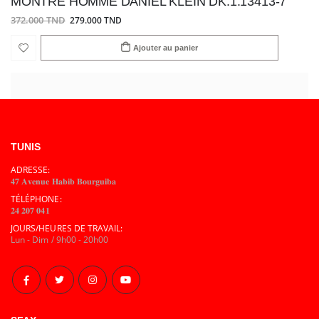
MONTRE HOMME DANIEL KLEIN DK.1.13413-7
372.000 TND
279.000 TND
Ajouter au panier
TUNIS
ADRESSE:
𝟒𝟕 𝐀𝐯𝐞𝐧𝐮𝐞 𝐇𝐚𝐛𝐢𝐛 𝐁𝐨𝐮𝐫𝐠𝐮𝐢𝐛𝐚
TÉLÉPHONE:
𝟐𝟒 𝟐𝟎𝟕 𝟎𝟒𝟏
JOURS/HEURES DE TRAVAIL:
Lun - Dim / 9h00 - 20h00