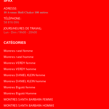
SFAX
ADRESSE:
𝟏𝟎 𝐀𝐯𝐞𝐧𝐮𝐞 𝐇𝐞́𝐝𝐢 𝐂𝐡𝐚𝐤𝐞𝐫 𝟏𝟎𝟎 𝐦𝐞̀𝐭𝐫𝐞𝐬
TÉLÉPHONE:
58 816 096
JOURS/HEURES DE TRAVAIL:
Lun - Dim / 9h00 - 20h00
CATÉGORIES
Montres ratel femme
Montres ratel homme
Montres VERDY femme
Montres VERDY homme
Montres DANIEL KLEIN femme
Montres DANIEL KLEIN homme
Montres Bigotti femme
Montres Bigotti Homme
MONTRES SANTA BARBARA FEMME
MONTRES SANTA BARBARA HOMME