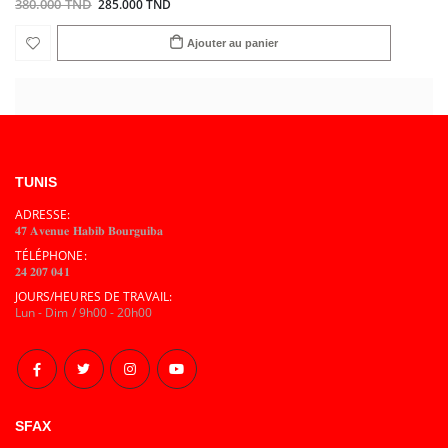
380.000 TND
285.000 TND
Ajouter au panier
TUNIS
ADRESSE:
𝟒𝟕 𝐀𝐯𝐞𝐧𝐮𝐞 𝐇𝐚𝐛𝐢𝐛 𝐁𝐨𝐮𝐫𝐠𝐮𝐢𝐛𝐚
TÉLÉPHONE:
𝟐𝟒 𝟐𝟎𝟕 𝟎𝟒𝟏
JOURS/HEURES DE TRAVAIL:
Lun - Dim / 9h00 - 20h00
SFAX