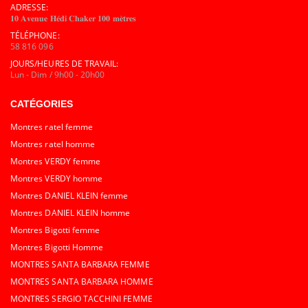
ADRESSE:
𝟏𝟎 𝐀𝐯𝐞𝐧𝐮𝐞 𝐇𝐞́𝐝𝐢 𝐂𝐡𝐚𝐤𝐞𝐫 𝟏𝟎𝟎 𝐦𝐞̀𝐭𝐫𝐞𝐬
TÉLÉPHONE:
58 816 096
JOURS/HEURES DE TRAVAIL:
Lun - Dim / 9h00 - 20h00
CATÉGORIES
Montres ratel femme
Montres ratel homme
Montres VERDY femme
Montres VERDY homme
Montres DANIEL KLEIN femme
Montres DANIEL KLEIN homme
Montres Bigotti femme
Montres Bigotti Homme
MONTRES SANTA BARBARA FEMME
MONTRES SANTA BARBARA HOMME
MONTRES SERGIO TACCHINI FEMME