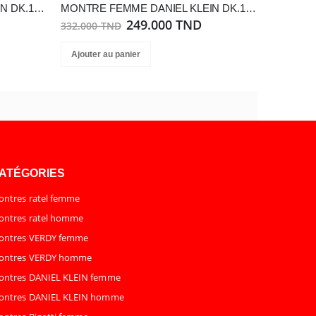
MONTRE FEMME DANIEL KLEIN DK.1.13584-2
MONTRE FEMME DANIEL KLEIN DK.1.13923-5
249.000 TND
332.000 TND
Ajouter au panier
ATÉGORIES
ntres ratel femme
ntres ratel homme
ontres VERDY femme
ontres VERDY homme
ontres DANIEL KLEIN femme
ontres DANIEL KLEIN homme