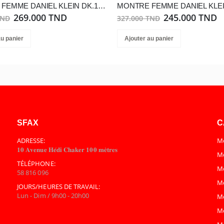
MONTRE FEMME DANIEL KLEIN DK.1.13870-5
269.000 TND
245.000 TND
TND
327.000 TND
au panier
Ajouter au panier
SFAX
C
ADRESSE:
Mo
𝟏𝟎 𝐀𝐯𝐞𝐧𝐮𝐞 𝐇𝐞́𝐝𝐢 𝐂𝐡𝐚𝐤𝐞𝐫 𝟏𝟎𝟎 𝐦𝐞̀𝐭𝐫𝐞𝐬
Mo
TÉLÉPHONE:
M
58 816 096
M
JOURS/HEURES DE TRAVAIL:
Lun - Dim / 9h00 - 20h00
M
M