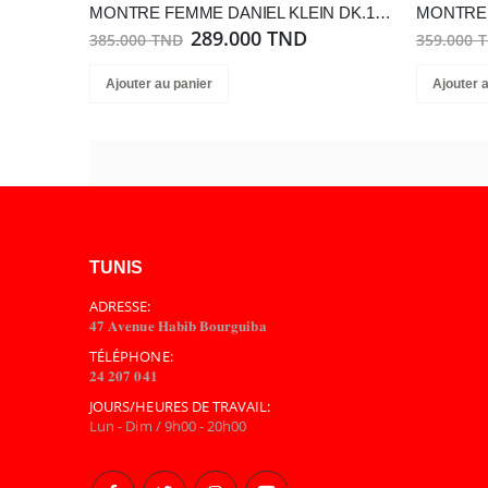
MONTRE FEMME DANIEL KLEIN DK.1.13879-6
289.000 TND
385.000 TND
359.000 
Ajouter au panier
Ajouter 
TUNIS
ADRESSE:
𝟒𝟕 𝐀𝐯𝐞𝐧𝐮𝐞 𝐇𝐚𝐛𝐢𝐛 𝐁𝐨𝐮𝐫𝐠𝐮𝐢𝐛𝐚
TÉLÉPHONE:
𝟐𝟒 𝟐𝟎𝟕 𝟎𝟒𝟏
JOURS/HEURES DE TRAVAIL:
Lun - Dim / 9h00 - 20h00