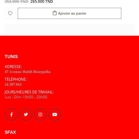
353.000 TND
265.000 TND
Ajouter au panier
TUNIS
ADRESSE:
𝟒𝟕 𝐀𝐯𝐞𝐧𝐮𝐞 𝐇𝐚𝐛𝐢𝐛 𝐁𝐨𝐮𝐫𝐠𝐮𝐢𝐛𝐚
TÉLÉPHONE:
𝟐𝟒 𝟐𝟎𝟕 𝟎𝟒𝟏
JOURS/HEURES DE TRAVAIL:
Lun - Dim / 9h00 - 20h00
SFAX