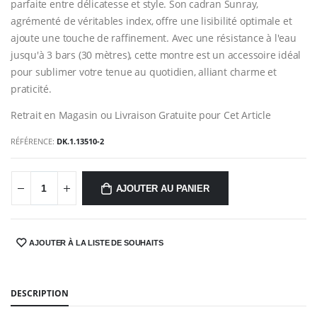
parfaite entre délicatesse et style. Son cadran Sunray,
agrémenté de véritables index, offre une lisibilité optimale et
ajoute une touche de raffinement. Avec une résistance à l'eau
jusqu'à 3 bars (30 mètres), cette montre est un accessoire idéal
pour sublimer votre tenue au quotidien, alliant charme et
praticité.
Retrait en Magasin ou Livraison Gratuite pour Cet Article
RÉFÉRENCE:
DK.1.13510-2
AJOUTER AU PANIER
AJOUTER À LA LISTE DE SOUHAITS
SHARE:
DESCRIPTION