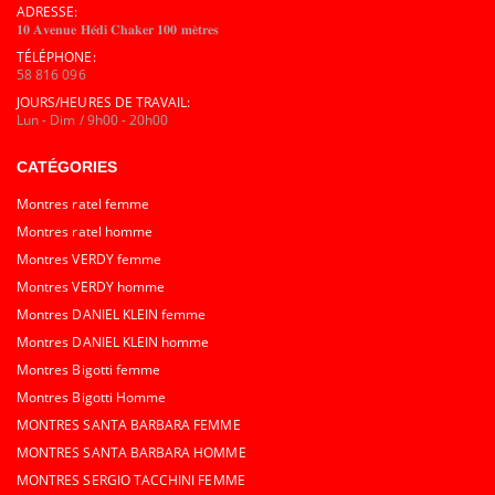
ADRESSE:
𝟏𝟎 𝐀𝐯𝐞𝐧𝐮𝐞 𝐇𝐞́𝐝𝐢 𝐂𝐡𝐚𝐤𝐞𝐫 𝟏𝟎𝟎 𝐦𝐞̀𝐭𝐫𝐞𝐬
TÉLÉPHONE:
58 816 096
JOURS/HEURES DE TRAVAIL:
Lun - Dim / 9h00 - 20h00
CATÉGORIES
Montres ratel femme
Montres ratel homme
Montres VERDY femme
Montres VERDY homme
Montres DANIEL KLEIN femme
Montres DANIEL KLEIN homme
Montres Bigotti femme
Montres Bigotti Homme
MONTRES SANTA BARBARA FEMME
MONTRES SANTA BARBARA HOMME
MONTRES SERGIO TACCHINI FEMME