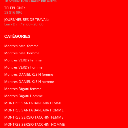
𝟏𝟎 𝐀𝐯𝐞𝐧𝐮𝐞 𝐇𝐞́𝐝𝐢 𝐂𝐡𝐚𝐤𝐞𝐫 𝟏𝟎𝟎 𝐦𝐞̀𝐭𝐫𝐞𝐬
TÉLÉPHONE:
58 816 096
JOURS/HEURES DE TRAVAIL:
Lun - Dim / 9h00 - 20h00
CATÉGORIES
Montres ratel femme
Montres ratel homme
Montres VERDY femme
Montres VERDY homme
Montres DANIEL KLEIN femme
Montres DANIEL KLEIN homme
Montres Bigotti femme
Montres Bigotti Homme
MONTRES SANTA BARBARA FEMME
MONTRES SANTA BARBARA HOMME
MONTRES SERGIO TACCHINI FEMME
MONTRES SERGIO TACCHINI HOMME