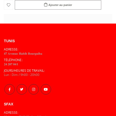
Ajouter au panier
TUNIS
ADRESSE:
𝟒𝟕 𝐀𝐯𝐞𝐧𝐮𝐞 𝐇𝐚𝐛𝐢𝐛 𝐁𝐨𝐮𝐫𝐠𝐮𝐢𝐛𝐚
TÉLÉPHONE:
𝟐𝟒 𝟐𝟎𝟕 𝟎𝟒𝟏
JOURS/HEURES DE TRAVAIL:
Lun - Dim / 9h00 - 20h00
SFAX
ADRESSE: