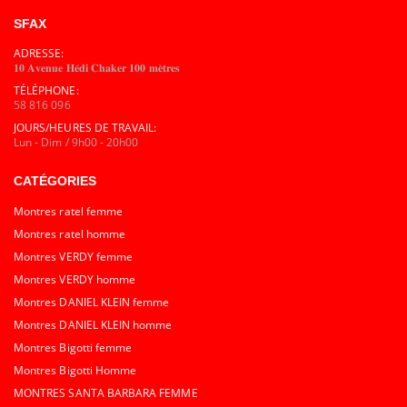
SFAX
ADRESSE:
𝟏𝟎 𝐀𝐯𝐞𝐧𝐮𝐞 𝐇𝐞́𝐝𝐢 𝐂𝐡𝐚𝐤𝐞𝐫 𝟏𝟎𝟎 𝐦𝐞̀𝐭𝐫𝐞𝐬
TÉLÉPHONE:
58 816 096
JOURS/HEURES DE TRAVAIL:
Lun - Dim / 9h00 - 20h00
CATÉGORIES
Montres ratel femme
Montres ratel homme
Montres VERDY femme
Montres VERDY homme
Montres DANIEL KLEIN femme
Montres DANIEL KLEIN homme
Montres Bigotti femme
Montres Bigotti Homme
MONTRES SANTA BARBARA FEMME