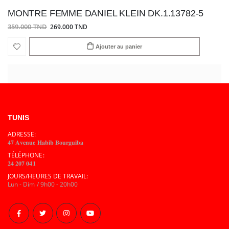
MONTRE FEMME DANIEL KLEIN DK.1.13782-5
359.000 TND
269.000 TND
Ajouter au panier
TUNIS
ADRESSE:
𝟒𝟕 𝐀𝐯𝐞𝐧𝐮𝐞 𝐇𝐚𝐛𝐢𝐛 𝐁𝐨𝐮𝐫𝐠𝐮𝐢𝐛𝐚
TÉLÉPHONE:
𝟐𝟒 𝟐𝟎𝟕 𝟎𝟒𝟏
JOURS/HEURES DE TRAVAIL:
Lun - Dim / 9h00 - 20h00