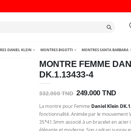
ES DANIEL KLEIN
MONTRES BIGOTTI
MONTRES SANTA BARBARA
MONTRE FEMME DANI
DK.1.13433-4
249.000 TND
332.000 TND
La montre pour Femme
Daniel Klein
DK.1
fonctionnalité. Animée par le mouvement VJ
35*41.5mm associé à un bracelet en acier
élégante et moderne. Son cadran sunray est 