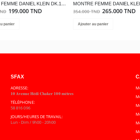
MONTRE FEMME DANIEL KLEIN DK.1.13433-1
199.000 TND
265.000 TND
TND
354.000 TND
au panier
Ajouter au panier
SFAX
C
ADRESSE:
Mo
𝟏𝟎 𝐀𝐯𝐞𝐧𝐮𝐞 𝐇𝐞́𝐝𝐢 𝐂𝐡𝐚𝐤𝐞𝐫 𝟏𝟎𝟎 𝐦𝐞̀𝐭𝐫𝐞𝐬
Mo
TÉLÉPHONE:
M
58 816 096
M
JOURS/HEURES DE TRAVAIL:
Lun - Dim / 9h00 - 20h00
M
M