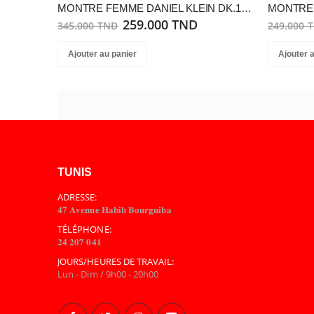
MONTRE FEMME DANIEL KLEIN DK.1.13955-3
259.000 TND
345.000 TND
249.000 
Ajouter au panier
Ajouter 
TUNIS
ADRESSE:
𝟒𝟕 𝐀𝐯𝐞𝐧𝐮𝐞 𝐇𝐚𝐛𝐢𝐛 𝐁𝐨𝐮𝐫𝐠𝐮𝐢𝐛𝐚
TÉLÉPHONE:
𝟐𝟒 𝟐𝟎𝟕 𝟎𝟒𝟏
JOURS/HEURES DE TRAVAIL:
Lun - Dim / 9h00 - 20h00