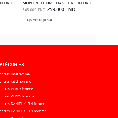
MONTRE FEMME DANIEL KLEIN DK.1.13561-4
MONTRE FEMME DANIEL KLEIN DK.1.14128-3
259.000 TND
345.000 TND
Ajouter au panier
ATÉGORIES
ntres ratel femme
ntres ratel homme
ontres VERDY femme
ontres VERDY homme
ontres DANIEL KLEIN femme
ontres DANIEL KLEIN homme