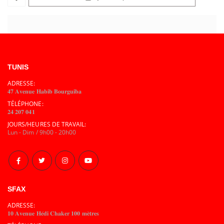
TUNIS
ADRESSE:
𝟒𝟕 𝐀𝐯𝐞𝐧𝐮𝐞 𝐇𝐚𝐛𝐢𝐛 𝐁𝐨𝐮𝐫𝐠𝐮𝐢𝐛𝐚
TÉLÉPHONE:
𝟐𝟒 𝟐𝟎𝟕 𝟎𝟒𝟏
JOURS/HEURES DE TRAVAIL:
Lun - Dim / 9h00 - 20h00
SFAX
ADRESSE:
𝟏𝟎 𝐀𝐯𝐞𝐧𝐮𝐞 𝐇𝐞́𝐝𝐢 𝐂𝐡𝐚𝐤𝐞𝐫 𝟏𝟎𝟎 𝐦𝐞̀𝐭𝐫𝐞𝐬