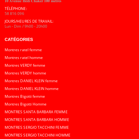
𝟏𝟎 𝐀𝐯𝐞𝐧𝐮𝐞 𝐇𝐞́𝐝𝐢 𝐂𝐡𝐚𝐤𝐞𝐫 𝟏𝟎𝟎 𝐦𝐞̀𝐭𝐫𝐞𝐬
TÉLÉPHONE:
58 816 096
JOURS/HEURES DE TRAVAIL:
Lun - Dim / 9h00 - 20h00
CATÉGORIES
Montres ratel femme
Montres ratel homme
Montres VERDY femme
Montres VERDY homme
Montres DANIEL KLEIN femme
Montres DANIEL KLEIN homme
Montres Bigotti femme
Montres Bigotti Homme
MONTRES SANTA BARBARA FEMME
MONTRES SANTA BARBARA HOMME
MONTRES SERGIO TACCHINI FEMME
MONTRES SERGIO TACCHINI HOMME