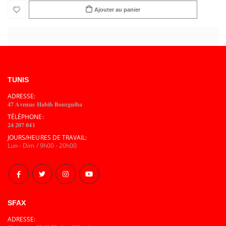
Ajouter au panier
TUNIS
ADRESSE:
𝟒𝟕 𝐀𝐯𝐞𝐧𝐮𝐞 𝐇𝐚𝐛𝐢𝐛 𝐁𝐨𝐮𝐫𝐠𝐮𝐢𝐛𝐚
TÉLÉPHONE:
𝟐𝟒 𝟐𝟎𝟕 𝟎𝟒𝟏
JOURS/HEURES DE TRAVAIL:
Lun - Dim / 9h00 - 20h00
SFAX
ADRESSE: