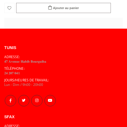
Ajouter au panier
TUNIS
ADRESSE:
𝟒𝟕 𝐀𝐯𝐞𝐧𝐮𝐞 𝐇𝐚𝐛𝐢𝐛 𝐁𝐨𝐮𝐫𝐠𝐮𝐢𝐛𝐚
TÉLÉPHONE:
𝟐𝟒 𝟐𝟎𝟕 𝟎𝟒𝟏
JOURS/HEURES DE TRAVAIL:
Lun - Dim / 9h00 - 20h00
SFAX
ADRESSE: