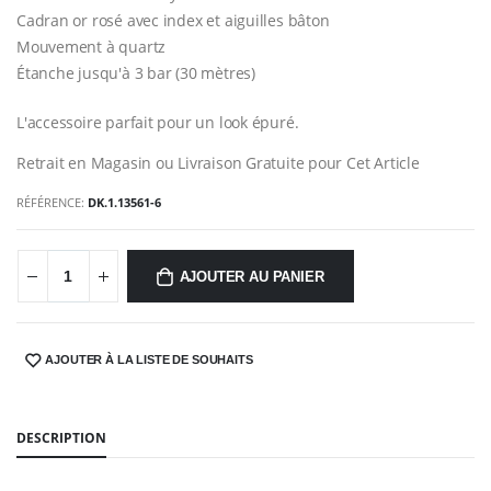
Cadran or rosé avec index et aiguilles bâton
Mouvement à quartz
Étanche jusqu'à 3 bar (30 mètres)
L'accessoire parfait pour un look épuré.
Retrait en Magasin ou Livraison Gratuite pour Cet Article
RÉFÉRENCE:
DK.1.13561-6
AJOUTER AU PANIER
AJOUTER À LA LISTE DE SOUHAITS
SHARE:
DESCRIPTION