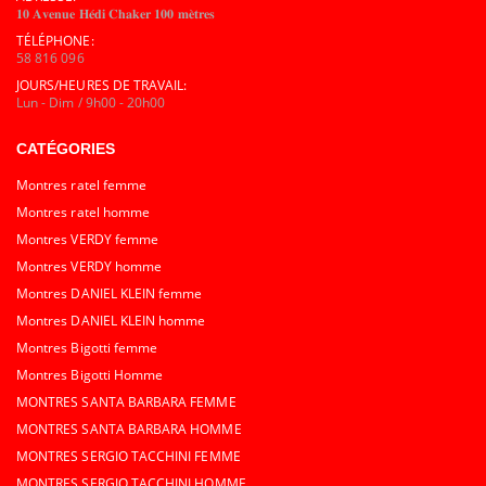
𝟏𝟎 𝐀𝐯𝐞𝐧𝐮𝐞 𝐇𝐞́𝐝𝐢 𝐂𝐡𝐚𝐤𝐞𝐫 𝟏𝟎𝟎 𝐦𝐞̀𝐭𝐫𝐞𝐬
TÉLÉPHONE:
58 816 096
JOURS/HEURES DE TRAVAIL:
Lun - Dim / 9h00 - 20h00
CATÉGORIES
Montres ratel femme
Montres ratel homme
Montres VERDY femme
Montres VERDY homme
Montres DANIEL KLEIN femme
Montres DANIEL KLEIN homme
Montres Bigotti femme
Montres Bigotti Homme
MONTRES SANTA BARBARA FEMME
MONTRES SANTA BARBARA HOMME
MONTRES SERGIO TACCHINI FEMME
MONTRES SERGIO TACCHINI HOMME