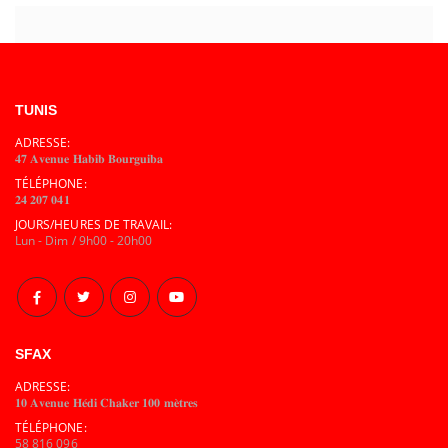
TUNIS
ADRESSE:
𝟒𝟕 𝐀𝐯𝐞𝐧𝐮𝐞 𝐇𝐚𝐛𝐢𝐛 𝐁𝐨𝐮𝐫𝐠𝐮𝐢𝐛𝐚
TÉLÉPHONE:
𝟐𝟒 𝟐𝟎𝟕 𝟎𝟒𝟏
JOURS/HEURES DE TRAVAIL:
Lun - Dim / 9h00 - 20h00
SFAX
ADRESSE:
𝟏𝟎 𝐀𝐯𝐞𝐧𝐮𝐞 𝐇𝐞́𝐝𝐢 𝐂𝐡𝐚𝐤𝐞𝐫 𝟏𝟎𝟎 𝐦𝐞̀𝐭𝐫𝐞𝐬
TÉLÉPHONE:
58 816 096