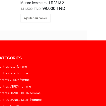
Montre femme ratel R2313-2-1
99.000 TND
141.500 TND
Ajouter au panier
ATÉGORIES
ntres ratel femme
ntres ratel homme
ontres VERDY femme
ontres VERDY homme
ontres DANIEL KLEIN femme
ontres DANIEL KLEIN homme