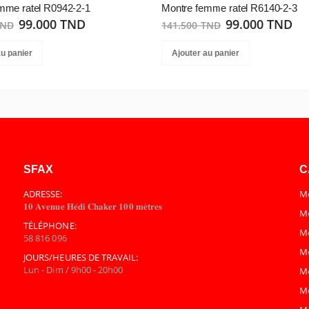
mme ratel R0942-2-1
Montre femme ratel R6140-2-3
99.000 TND
99.000 TND
TND
141.500 TND
au panier
Ajouter au panier
SFAX
C
ADRESSE:
Mo
𝟏𝟎 𝐀𝐯𝐞𝐧𝐮𝐞 𝐇𝐞́𝐝𝐢 𝐂𝐡𝐚𝐤𝐞𝐫 𝟏𝟎𝟎 𝐦𝐞̀𝐭𝐫𝐞𝐬
Mo
TÉLÉPHONE:
M
58 816 096
M
JOURS/HEURES DE TRAVAIL:
Lun - Dim / 9h00 - 20h00
M
M