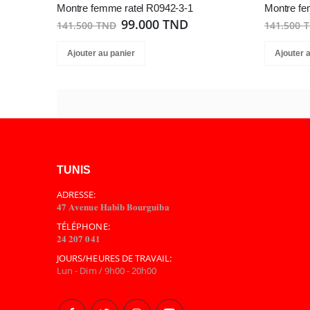
Montre femme ratel R0942-3-1
Montre fe
99.000 TND
141.500 TND
141.500 
Ajouter au panier
Ajouter 
TUNIS
ADRESSE:
𝟒𝟕 𝐀𝐯𝐞𝐧𝐮𝐞 𝐇𝐚𝐛𝐢𝐛 𝐁𝐨𝐮𝐫𝐠𝐮𝐢𝐛𝐚
TÉLÉPHONE:
𝟐𝟒 𝟐𝟎𝟕 𝟎𝟒𝟏
JOURS/HEURES DE TRAVAIL:
Lun - Dim / 9h00 - 20h00