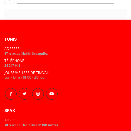
TUNIS
ADRESSE:
𝟒𝟕 𝐀𝐯𝐞𝐧𝐮𝐞 𝐇𝐚𝐛𝐢𝐛 𝐁𝐨𝐮𝐫𝐠𝐮𝐢𝐛𝐚
TÉLÉPHONE:
𝟐𝟒 𝟐𝟎𝟕 𝟎𝟒𝟏
JOURS/HEURES DE TRAVAIL:
Lun - Dim / 9h00 - 20h00
SFAX
ADRESSE:
𝟏𝟎 𝐀𝐯𝐞𝐧𝐮𝐞 𝐇𝐞́𝐝𝐢 𝐂𝐡𝐚𝐤𝐞𝐫 𝟏𝟎𝟎 𝐦𝐞̀𝐭𝐫𝐞𝐬