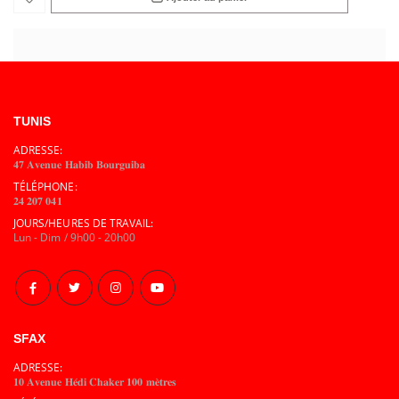
TUNIS
ADRESSE:
𝟒𝟕 𝐀𝐯𝐞𝐧𝐮𝐞 𝐇𝐚𝐛𝐢𝐛 𝐁𝐨𝐮𝐫𝐠𝐮𝐢𝐛𝐚
TÉLÉPHONE:
𝟐𝟒 𝟐𝟎𝟕 𝟎𝟒𝟏
JOURS/HEURES DE TRAVAIL:
Lun - Dim / 9h00 - 20h00
SFAX
ADRESSE:
𝟏𝟎 𝐀𝐯𝐞𝐧𝐮𝐞 𝐇𝐞́𝐝𝐢 𝐂𝐡𝐚𝐤𝐞𝐫 𝟏𝟎𝟎 𝐦𝐞̀𝐭𝐫𝐞𝐬