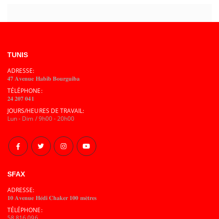
TUNIS
ADRESSE:
𝟒𝟕 𝐀𝐯𝐞𝐧𝐮𝐞 𝐇𝐚𝐛𝐢𝐛 𝐁𝐨𝐮𝐫𝐠𝐮𝐢𝐛𝐚
TÉLÉPHONE:
𝟐𝟒 𝟐𝟎𝟕 𝟎𝟒𝟏
JOURS/HEURES DE TRAVAIL:
Lun - Dim / 9h00 - 20h00
SFAX
ADRESSE:
𝟏𝟎 𝐀𝐯𝐞𝐧𝐮𝐞 𝐇𝐞́𝐝𝐢 𝐂𝐡𝐚𝐤𝐞𝐫 𝟏𝟎𝟎 𝐦𝐞̀𝐭𝐫𝐞𝐬
TÉLÉPHONE:
58 816 096