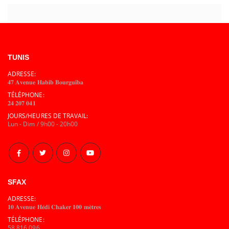
TUNIS
ADRESSE:
𝟒𝟕 𝐀𝐯𝐞𝐧𝐮𝐞 𝐇𝐚𝐛𝐢𝐛 𝐁𝐨𝐮𝐫𝐠𝐮𝐢𝐛𝐚
TÉLÉPHONE:
𝟐𝟒 𝟐𝟎𝟕 𝟎𝟒𝟏
JOURS/HEURES DE TRAVAIL:
Lun - Dim / 9h00 - 20h00
SFAX
ADRESSE:
𝟏𝟎 𝐀𝐯𝐞𝐧𝐮𝐞 𝐇𝐞́𝐝𝐢 𝐂𝐡𝐚𝐤𝐞𝐫 𝟏𝟎𝟎 𝐦𝐞̀𝐭𝐫𝐞𝐬
TÉLÉPHONE:
58 816 096