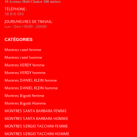
𝟏𝟎 𝐀𝐯𝐞𝐧𝐮𝐞 𝐇𝐞́𝐝𝐢 𝐂𝐡𝐚𝐤𝐞𝐫 𝟏𝟎𝟎 𝐦𝐞̀𝐭𝐫𝐞𝐬
TÉLÉPHONE:
58 816 096
JOURS/HEURES DE TRAVAIL:
Lun - Dim / 9h00 - 20h00
CATÉGORIES
Montres ratel femme
Montres ratel homme
Montres VERDY femme
Montres VERDY homme
Montres DANIEL KLEIN femme
Montres DANIEL KLEIN homme
Montres Bigotti femme
Montres Bigotti Homme
MONTRES SANTA BARBARA FEMME
MONTRES SANTA BARBARA HOMME
MONTRES SERGIO TACCHINI FEMME
MONTRES SERGIO TACCHINI HOMME