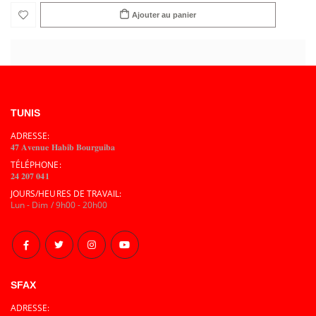
Ajouter au panier
TUNIS
ADRESSE:
𝟒𝟕 𝐀𝐯𝐞𝐧𝐮𝐞 𝐇𝐚𝐛𝐢𝐛 𝐁𝐨𝐮𝐫𝐠𝐮𝐢𝐛𝐚
TÉLÉPHONE:
𝟐𝟒 𝟐𝟎𝟕 𝟎𝟒𝟏
JOURS/HEURES DE TRAVAIL:
Lun - Dim / 9h00 - 20h00
SFAX
ADRESSE: