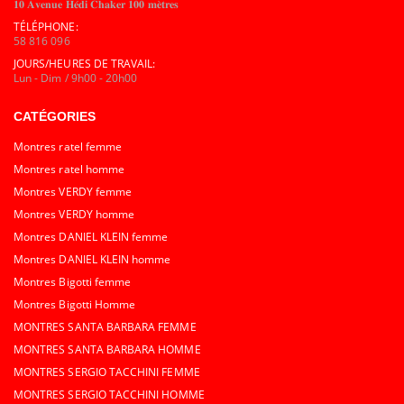
𝟏𝟎 𝐀𝐯𝐞𝐧𝐮𝐞 𝐇𝐞́𝐝𝐢 𝐂𝐡𝐚𝐤𝐞𝐫 𝟏𝟎𝟎 𝐦𝐞̀𝐭𝐫𝐞𝐬
TÉLÉPHONE:
58 816 096
JOURS/HEURES DE TRAVAIL:
Lun - Dim / 9h00 - 20h00
CATÉGORIES
Montres ratel femme
Montres ratel homme
Montres VERDY femme
Montres VERDY homme
Montres DANIEL KLEIN femme
Montres DANIEL KLEIN homme
Montres Bigotti femme
Montres Bigotti Homme
MONTRES SANTA BARBARA FEMME
MONTRES SANTA BARBARA HOMME
MONTRES SERGIO TACCHINI FEMME
MONTRES SERGIO TACCHINI HOMME