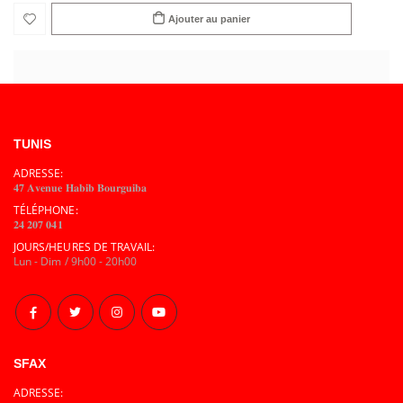
Ajouter au panier
TUNIS
ADRESSE:
𝟒𝟕 𝐀𝐯𝐞𝐧𝐮𝐞 𝐇𝐚𝐛𝐢𝐛 𝐁𝐨𝐮𝐫𝐠𝐮𝐢𝐛𝐚
TÉLÉPHONE:
𝟐𝟒 𝟐𝟎𝟕 𝟎𝟒𝟏
JOURS/HEURES DE TRAVAIL:
Lun - Dim / 9h00 - 20h00
SFAX
ADRESSE: