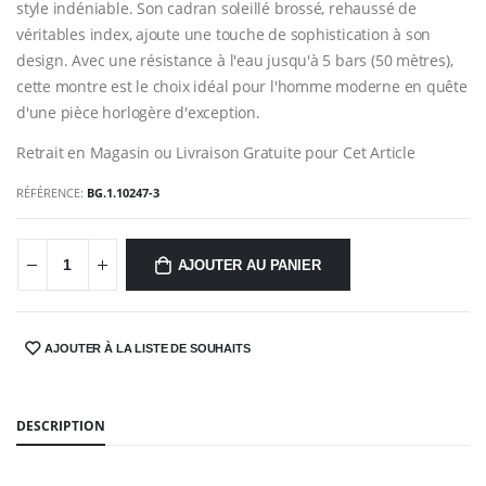
style indéniable. Son cadran soleillé brossé, rehaussé de
véritables index, ajoute une touche de sophistication à son
design. Avec une résistance à l'eau jusqu'à 5 bars (50 mètres),
cette montre est le choix idéal pour l'homme moderne en quête
d'une pièce horlogère d'exception.
Retrait en Magasin ou Livraison Gratuite pour Cet Article
RÉFÉRENCE:
BG.1.10247-3
AJOUTER AU PANIER
AJOUTER À LA LISTE DE SOUHAITS
SHARE:
DESCRIPTION