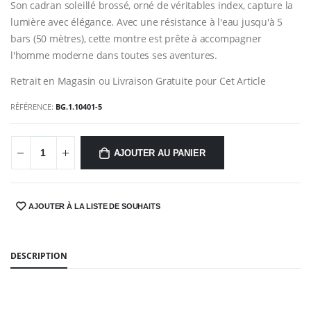
Son cadran soleillé brossé, orné de véritables index, capture la
lumière avec élégance. Avec une résistance à l'eau jusqu'à 5
bars (50 mètres), cette montre est prête à accompagner
l'homme moderne dans toutes ses aventures.
Retrait en Magasin ou Livraison Gratuite pour Cet Article
RÉFÉRENCE:
BG.1.10401-5
AJOUTER AU PANIER
AJOUTER À LA LISTE DE SOUHAITS
SHARE:
DESCRIPTION