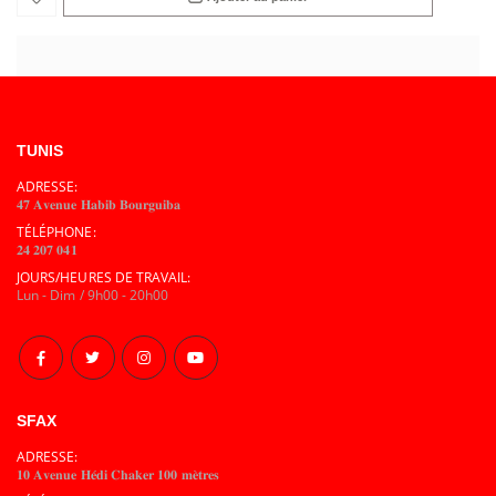
TUNIS
ADRESSE:
𝟒𝟕 𝐀𝐯𝐞𝐧𝐮𝐞 𝐇𝐚𝐛𝐢𝐛 𝐁𝐨𝐮𝐫𝐠𝐮𝐢𝐛𝐚
TÉLÉPHONE:
𝟐𝟒 𝟐𝟎𝟕 𝟎𝟒𝟏
JOURS/HEURES DE TRAVAIL:
Lun - Dim / 9h00 - 20h00
SFAX
ADRESSE:
𝟏𝟎 𝐀𝐯𝐞𝐧𝐮𝐞 𝐇𝐞́𝐝𝐢 𝐂𝐡𝐚𝐤𝐞𝐫 𝟏𝟎𝟎 𝐦𝐞̀𝐭𝐫𝐞𝐬