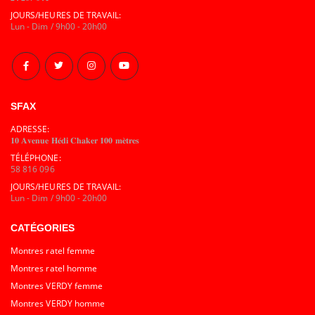
JOURS/HEURES DE TRAVAIL:
Lun - Dim / 9h00 - 20h00
SFAX
ADRESSE:
𝟏𝟎 𝐀𝐯𝐞𝐧𝐮𝐞 𝐇𝐞́𝐝𝐢 𝐂𝐡𝐚𝐤𝐞𝐫 𝟏𝟎𝟎 𝐦𝐞̀𝐭𝐫𝐞𝐬
TÉLÉPHONE:
58 816 096
JOURS/HEURES DE TRAVAIL:
Lun - Dim / 9h00 - 20h00
CATÉGORIES
Montres ratel femme
Montres ratel homme
Montres VERDY femme
Montres VERDY homme