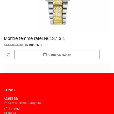
Montre femme ratel R6187-3-1
141.500 TND
99.000 TND
Ajouter au panier
TUNIS
ADRESSE:
𝟒𝟕 𝐀𝐯𝐞𝐧𝐮𝐞 𝐇𝐚𝐛𝐢𝐛 𝐁𝐨𝐮𝐫𝐠𝐮𝐢𝐛𝐚
TÉLÉPHONE:
𝟐𝟒 𝟐𝟎𝟕 𝟎𝟒𝟏