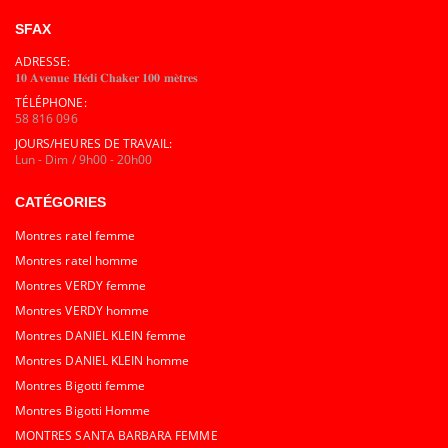
SFAX
ADRESSE:
𝟏𝟎 𝐀𝐯𝐞𝐧𝐮𝐞 𝐇𝐞́𝐝𝐢 𝐂𝐡𝐚𝐤𝐞𝐫 𝟏𝟎𝟎 𝐦𝐞̀𝐭𝐫𝐞𝐬
TÉLÉPHONE:
58 816 096
JOURS/HEURES DE TRAVAIL:
Lun - Dim / 9h00 - 20h00
CATÉGORIES
Montres ratel femme
Montres ratel homme
Montres VERDY femme
Montres VERDY homme
Montres DANIEL KLEIN femme
Montres DANIEL KLEIN homme
Montres Bigotti femme
Montres Bigotti Homme
MONTRES SANTA BARBARA FEMME