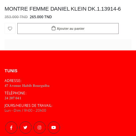
MONTRE FEMME DANIEL KLEIN DK.1.13914-6
353.000 TND
265.000 TND
Ajouter au panier
TUNIS
ADRESSE:
𝟒𝟕 𝐀𝐯𝐞𝐧𝐮𝐞 𝐇𝐚𝐛𝐢𝐛 𝐁𝐨𝐮𝐫𝐠𝐮𝐢𝐛𝐚
TÉLÉPHONE:
𝟐𝟒 𝟐𝟎𝟕 𝟎𝟒𝟏
JOURS/HEURES DE TRAVAIL:
Lun - Dim / 9h00 - 20h00