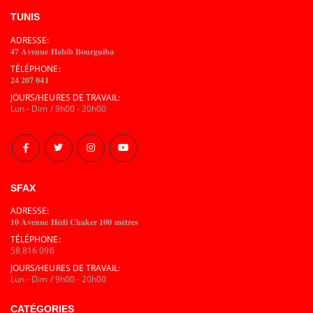
TUNIS
ADRESSE:
𝟒𝟕 𝐀𝐯𝐞𝐧𝐮𝐞 𝐇𝐚𝐛𝐢𝐛 𝐁𝐨𝐮𝐫𝐠𝐮𝐢𝐛𝐚
TÉLÉPHONE:
𝟐𝟒 𝟐𝟎𝟕 𝟎𝟒𝟏
JOURS/HEURES DE TRAVAIL:
Lun - Dim / 9h00 - 20h00
SFAX
ADRESSE:
𝟏𝟎 𝐀𝐯𝐞𝐧𝐮𝐞 𝐇𝐞́𝐝𝐢 𝐂𝐡𝐚𝐤𝐞𝐫 𝟏𝟎𝟎 𝐦𝐞̀𝐭𝐫𝐞𝐬
TÉLÉPHONE:
58 816 096
JOURS/HEURES DE TRAVAIL:
Lun - Dim / 9h00 - 20h00
CATÉGORIES