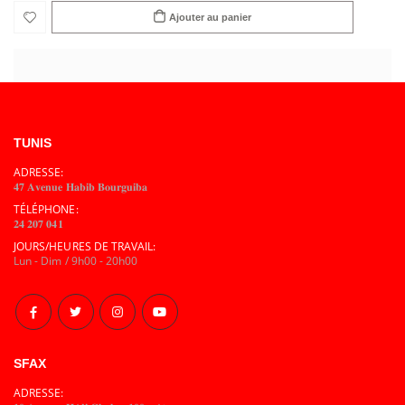
Ajouter au panier
TUNIS
ADRESSE:
𝟒𝟕 𝐀𝐯𝐞𝐧𝐮𝐞 𝐇𝐚𝐛𝐢𝐛 𝐁𝐨𝐮𝐫𝐠𝐮𝐢𝐛𝐚
TÉLÉPHONE:
𝟐𝟒 𝟐𝟎𝟕 𝟎𝟒𝟏
JOURS/HEURES DE TRAVAIL:
Lun - Dim / 9h00 - 20h00
SFAX
ADRESSE: