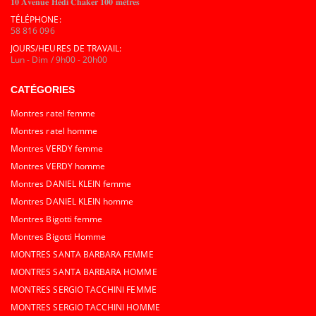
𝟏𝟎 𝐀𝐯𝐞𝐧𝐮𝐞 𝐇𝐞́𝐝𝐢 𝐂𝐡𝐚𝐤𝐞𝐫 𝟏𝟎𝟎 𝐦𝐞̀𝐭𝐫𝐞𝐬
TÉLÉPHONE:
58 816 096
JOURS/HEURES DE TRAVAIL:
Lun - Dim / 9h00 - 20h00
CATÉGORIES
Montres ratel femme
Montres ratel homme
Montres VERDY femme
Montres VERDY homme
Montres DANIEL KLEIN femme
Montres DANIEL KLEIN homme
Montres Bigotti femme
Montres Bigotti Homme
MONTRES SANTA BARBARA FEMME
MONTRES SANTA BARBARA HOMME
MONTRES SERGIO TACCHINI FEMME
MONTRES SERGIO TACCHINI HOMME