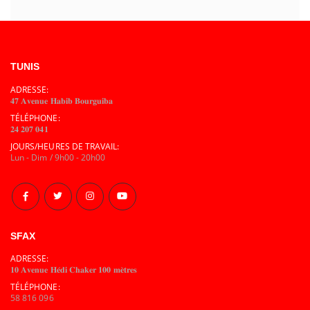
TUNIS
ADRESSE:
𝟒𝟕 𝐀𝐯𝐞𝐧𝐮𝐞 𝐇𝐚𝐛𝐢𝐛 𝐁𝐨𝐮𝐫𝐠𝐮𝐢𝐛𝐚
TÉLÉPHONE:
𝟐𝟒 𝟐𝟎𝟕 𝟎𝟒𝟏
JOURS/HEURES DE TRAVAIL:
Lun - Dim / 9h00 - 20h00
SFAX
ADRESSE:
𝟏𝟎 𝐀𝐯𝐞𝐧𝐮𝐞 𝐇𝐞́𝐝𝐢 𝐂𝐡𝐚𝐤𝐞𝐫 𝟏𝟎𝟎 𝐦𝐞̀𝐭𝐫𝐞𝐬
TÉLÉPHONE:
58 816 096