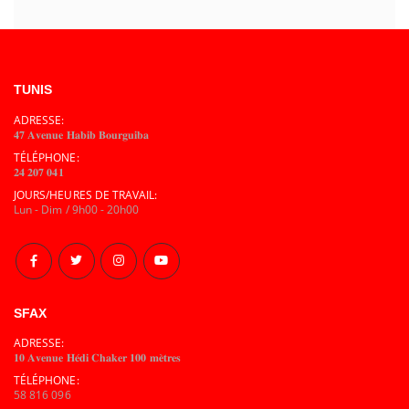
TUNIS
ADRESSE:
𝟒𝟕 𝐀𝐯𝐞𝐧𝐮𝐞 𝐇𝐚𝐛𝐢𝐛 𝐁𝐨𝐮𝐫𝐠𝐮𝐢𝐛𝐚
TÉLÉPHONE:
𝟐𝟒 𝟐𝟎𝟕 𝟎𝟒𝟏
JOURS/HEURES DE TRAVAIL:
Lun - Dim / 9h00 - 20h00
SFAX
ADRESSE:
𝟏𝟎 𝐀𝐯𝐞𝐧𝐮𝐞 𝐇𝐞́𝐝𝐢 𝐂𝐡𝐚𝐤𝐞𝐫 𝟏𝟎𝟎 𝐦𝐞̀𝐭𝐫𝐞𝐬
TÉLÉPHONE:
58 816 096