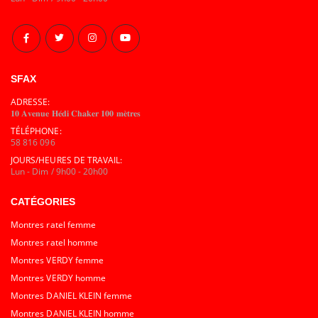
SFAX
ADRESSE:
𝟏𝟎 𝐀𝐯𝐞𝐧𝐮𝐞 𝐇𝐞́𝐝𝐢 𝐂𝐡𝐚𝐤𝐞𝐫 𝟏𝟎𝟎 𝐦𝐞̀𝐭𝐫𝐞𝐬
TÉLÉPHONE:
58 816 096
JOURS/HEURES DE TRAVAIL:
Lun - Dim / 9h00 - 20h00
CATÉGORIES
Montres ratel femme
Montres ratel homme
Montres VERDY femme
Montres VERDY homme
Montres DANIEL KLEIN femme
Montres DANIEL KLEIN homme