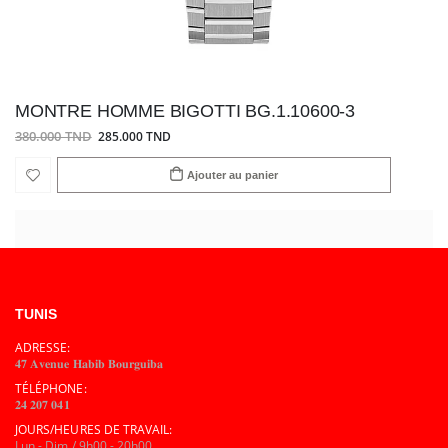
MONTRE HOMME BIGOTTI BG.1.10600-3
380.000 TND
285.000 TND
Ajouter au panier
TUNIS
ADRESSE:
𝟒𝟕 𝐀𝐯𝐞𝐧𝐮𝐞 𝐇𝐚𝐛𝐢𝐛 𝐁𝐨𝐮𝐫𝐠𝐮𝐢𝐛𝐚
TÉLÉPHONE:
𝟐𝟒 𝟐𝟎𝟕 𝟎𝟒𝟏
JOURS/HEURES DE TRAVAIL:
Lun - Dim / 9h00 - 20h00