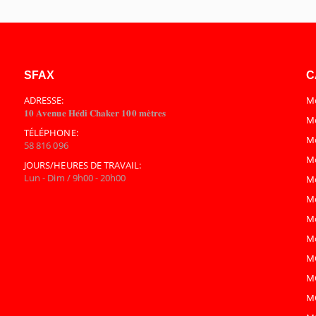
SFAX
C
ADRESSE:
Mo
𝟏𝟎 𝐀𝐯𝐞𝐧𝐮𝐞 𝐇𝐞́𝐝𝐢 𝐂𝐡𝐚𝐤𝐞𝐫 𝟏𝟎𝟎 𝐦𝐞̀𝐭𝐫𝐞𝐬
Mo
TÉLÉPHONE:
M
58 816 096
M
JOURS/HEURES DE TRAVAIL:
Lun - Dim / 9h00 - 20h00
M
M
Mo
Mo
M
M
M