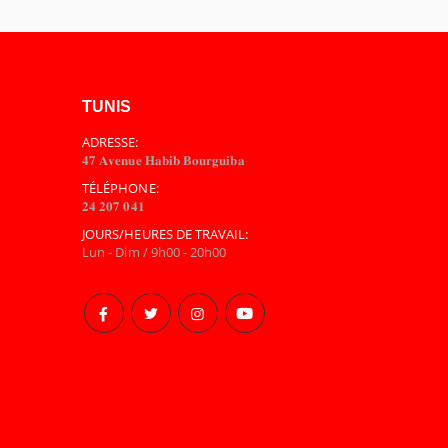
TUNIS
ADRESSE:
𝟒𝟕 𝐀𝐯𝐞𝐧𝐮𝐞 𝐇𝐚𝐛𝐢𝐛 𝐁𝐨𝐮𝐫𝐠𝐮𝐢𝐛𝐚
TÉLÉPHONE:
𝟐𝟒 𝟐𝟎𝟕 𝟎𝟒𝟏
JOURS/HEURES DE TRAVAIL:
Lun - Dim / 9h00 - 20h00