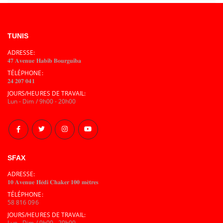
TUNIS
ADRESSE:
𝟒𝟕 𝐀𝐯𝐞𝐧𝐮𝐞 𝐇𝐚𝐛𝐢𝐛 𝐁𝐨𝐮𝐫𝐠𝐮𝐢𝐛𝐚
TÉLÉPHONE:
𝟐𝟒 𝟐𝟎𝟕 𝟎𝟒𝟏
JOURS/HEURES DE TRAVAIL:
Lun - Dim / 9h00 - 20h00
SFAX
ADRESSE:
𝟏𝟎 𝐀𝐯𝐞𝐧𝐮𝐞 𝐇𝐞́𝐝𝐢 𝐂𝐡𝐚𝐤𝐞𝐫 𝟏𝟎𝟎 𝐦𝐞̀𝐭𝐫𝐞𝐬
TÉLÉPHONE:
58 816 096
JOURS/HEURES DE TRAVAIL:
Lun - Dim / 9h00 - 20h00