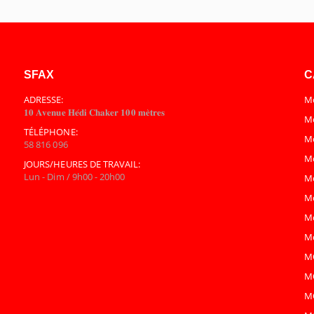
SFAX
C
ADRESSE:
Mo
𝟏𝟎 𝐀𝐯𝐞𝐧𝐮𝐞 𝐇𝐞́𝐝𝐢 𝐂𝐡𝐚𝐤𝐞𝐫 𝟏𝟎𝟎 𝐦𝐞̀𝐭𝐫𝐞𝐬
Mo
TÉLÉPHONE:
M
58 816 096
M
JOURS/HEURES DE TRAVAIL:
Lun - Dim / 9h00 - 20h00
M
M
Mo
Mo
M
M
M