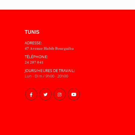
TUNIS
ADRESSE:
𝟒𝟕 𝐀𝐯𝐞𝐧𝐮𝐞 𝐇𝐚𝐛𝐢𝐛 𝐁𝐨𝐮𝐫𝐠𝐮𝐢𝐛𝐚
TÉLÉPHONE:
𝟐𝟒 𝟐𝟎𝟕 𝟎𝟒𝟏
JOURS/HEURES DE TRAVAIL:
Lun - Dim / 9h00 - 20h00