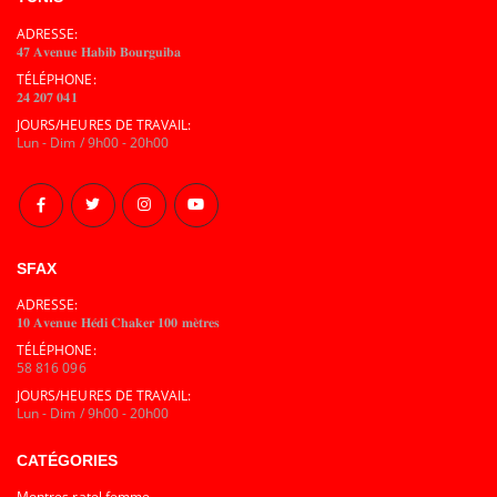
ADRESSE:
𝟒𝟕 𝐀𝐯𝐞𝐧𝐮𝐞 𝐇𝐚𝐛𝐢𝐛 𝐁𝐨𝐮𝐫𝐠𝐮𝐢𝐛𝐚
TÉLÉPHONE:
𝟐𝟒 𝟐𝟎𝟕 𝟎𝟒𝟏
JOURS/HEURES DE TRAVAIL:
Lun - Dim / 9h00 - 20h00
SFAX
ADRESSE:
𝟏𝟎 𝐀𝐯𝐞𝐧𝐮𝐞 𝐇𝐞́𝐝𝐢 𝐂𝐡𝐚𝐤𝐞𝐫 𝟏𝟎𝟎 𝐦𝐞̀𝐭𝐫𝐞𝐬
TÉLÉPHONE:
58 816 096
JOURS/HEURES DE TRAVAIL:
Lun - Dim / 9h00 - 20h00
CATÉGORIES
Montres ratel femme