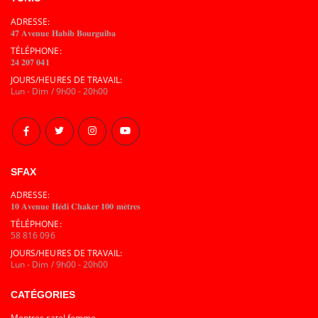
ADRESSE:
𝟒𝟕 𝐀𝐯𝐞𝐧𝐮𝐞 𝐇𝐚𝐛𝐢𝐛 𝐁𝐨𝐮𝐫𝐠𝐮𝐢𝐛𝐚
TÉLÉPHONE:
𝟐𝟒 𝟐𝟎𝟕 𝟎𝟒𝟏
JOURS/HEURES DE TRAVAIL:
Lun - Dim / 9h00 - 20h00
SFAX
ADRESSE:
𝟏𝟎 𝐀𝐯𝐞𝐧𝐮𝐞 𝐇𝐞́𝐝𝐢 𝐂𝐡𝐚𝐤𝐞𝐫 𝟏𝟎𝟎 𝐦𝐞̀𝐭𝐫𝐞𝐬
TÉLÉPHONE:
58 816 096
JOURS/HEURES DE TRAVAIL:
Lun - Dim / 9h00 - 20h00
CATÉGORIES
Montres ratel femme