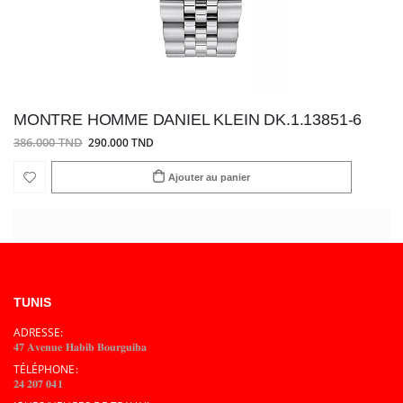
MONTRE HOMME DANIEL KLEIN DK.1.13851-6
386.000 TND
290.000 TND
Ajouter au panier
TUNIS
ADRESSE:
𝟒𝟕 𝐀𝐯𝐞𝐧𝐮𝐞 𝐇𝐚𝐛𝐢𝐛 𝐁𝐨𝐮𝐫𝐠𝐮𝐢𝐛𝐚
TÉLÉPHONE:
𝟐𝟒 𝟐𝟎𝟕 𝟎𝟒𝟏