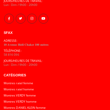
JOURS/HEURES DE TRAVAIL:
Lun - Dim / 9h00 - 20h00
SFAX
ADRESSE:
𝟏𝟎 𝐀𝐯𝐞𝐧𝐮𝐞 𝐇𝐞́𝐝𝐢 𝐂𝐡𝐚𝐤𝐞𝐫 𝟏𝟎𝟎 𝐦𝐞̀𝐭𝐫𝐞𝐬
TÉLÉPHONE:
58 816 096
JOURS/HEURES DE TRAVAIL:
Lun - Dim / 9h00 - 20h00
CATÉGORIES
Montres ratel femme
Montres ratel homme
Montres VERDY femme
Montres VERDY homme
Montres DANIEL KLEIN femme