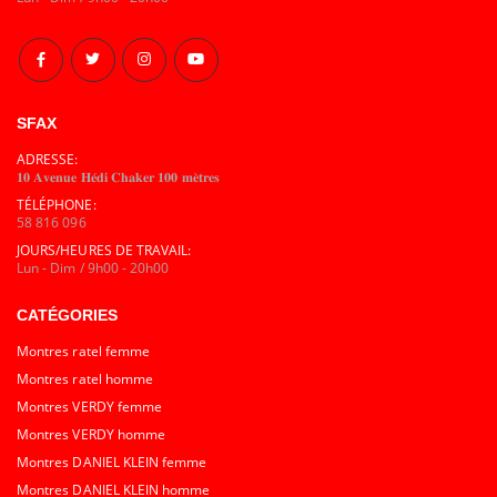
SFAX
ADRESSE:
𝟏𝟎 𝐀𝐯𝐞𝐧𝐮𝐞 𝐇𝐞́𝐝𝐢 𝐂𝐡𝐚𝐤𝐞𝐫 𝟏𝟎𝟎 𝐦𝐞̀𝐭𝐫𝐞𝐬
TÉLÉPHONE:
58 816 096
JOURS/HEURES DE TRAVAIL:
Lun - Dim / 9h00 - 20h00
CATÉGORIES
Montres ratel femme
Montres ratel homme
Montres VERDY femme
Montres VERDY homme
Montres DANIEL KLEIN femme
Montres DANIEL KLEIN homme