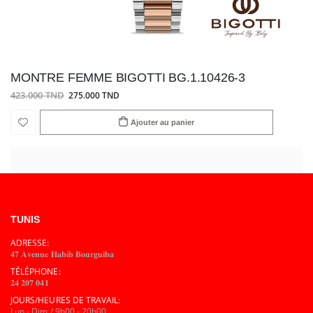
MONTRE FEMME BIGOTTI BG.1.10426-3
423.000 TND
275.000 TND
Ajouter au panier
TUNIS
ADRESSE:
𝟒𝟕 𝐀𝐯𝐞𝐧𝐮𝐞 𝐇𝐚𝐛𝐢𝐛 𝐁𝐨𝐮𝐫𝐠𝐮𝐢𝐛𝐚
TÉLÉPHONE:
𝟐𝟒 𝟐𝟎𝟕 𝟎𝟒𝟏
JOURS/HEURES DE TRAVAIL:
Lun - Dim / 9h00 - 20h00