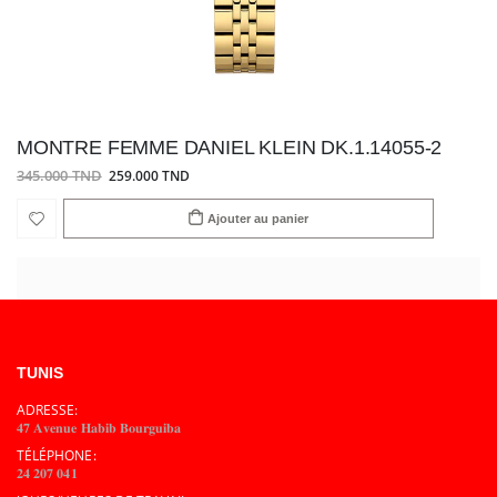
MONTRE FEMME DANIEL KLEIN DK.1.14055-2
345.000 TND
259.000 TND
Ajouter au panier
TUNIS
ADRESSE:
𝟒𝟕 𝐀𝐯𝐞𝐧𝐮𝐞 𝐇𝐚𝐛𝐢𝐛 𝐁𝐨𝐮𝐫𝐠𝐮𝐢𝐛𝐚
TÉLÉPHONE:
𝟐𝟒 𝟐𝟎𝟕 𝟎𝟒𝟏