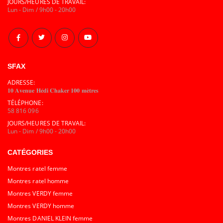
JOURS/HEURES DE TRAVAIL:
Lun - Dim / 9h00 - 20h00
SFAX
ADRESSE:
𝟏𝟎 𝐀𝐯𝐞𝐧𝐮𝐞 𝐇𝐞́𝐝𝐢 𝐂𝐡𝐚𝐤𝐞𝐫 𝟏𝟎𝟎 𝐦𝐞̀𝐭𝐫𝐞𝐬
TÉLÉPHONE:
58 816 096
JOURS/HEURES DE TRAVAIL:
Lun - Dim / 9h00 - 20h00
CATÉGORIES
Montres ratel femme
Montres ratel homme
Montres VERDY femme
Montres VERDY homme
Montres DANIEL KLEIN femme