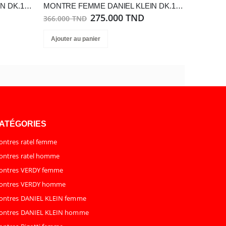
MONTRE FEMME DANIEL KLEIN DK.1.13250-1
MONTRE FEMME DANIEL KLEIN DK.1.14151-4
275.000 TND
366.000 TND
Ajouter au panier
ATÉGORIES
ntres ratel femme
ntres ratel homme
ontres VERDY femme
ontres VERDY homme
ontres DANIEL KLEIN femme
ontres DANIEL KLEIN homme