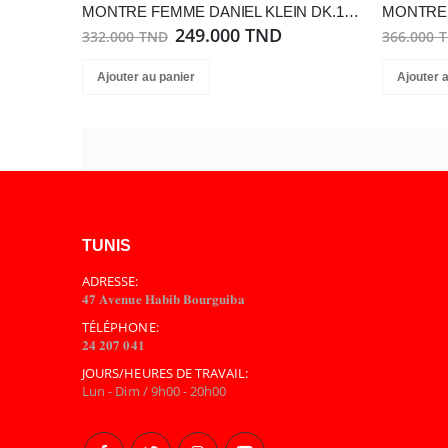
MONTRE FEMME DANIEL KLEIN DK.1.14127-3
249.000 TND
332.000 TND
366.000 
Ajouter au panier
Ajouter 
TUNIS
ADRESSE:
𝟒𝟕 𝐀𝐯𝐞𝐧𝐮𝐞 𝐇𝐚𝐛𝐢𝐛 𝐁𝐨𝐮𝐫𝐠𝐮𝐢𝐛𝐚
TÉLÉPHONE:
𝟐𝟒 𝟐𝟎𝟕 𝟎𝟒𝟏
JOURS/HEURES DE TRAVAIL:
Lun - Dim / 9h00 - 20h00