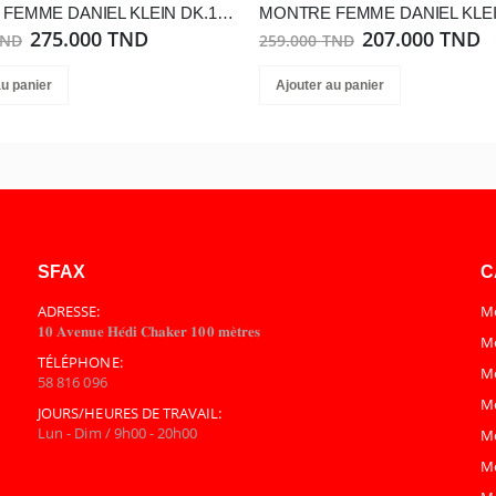
MONTRE FEMME DANIEL KLEIN DK.1.13912-6
275.000 TND
207.000 TND
TND
259.000 TND
au panier
Ajouter au panier
SFAX
C
ADRESSE:
Mo
𝟏𝟎 𝐀𝐯𝐞𝐧𝐮𝐞 𝐇𝐞́𝐝𝐢 𝐂𝐡𝐚𝐤𝐞𝐫 𝟏𝟎𝟎 𝐦𝐞̀𝐭𝐫𝐞𝐬
Mo
TÉLÉPHONE:
M
58 816 096
M
JOURS/HEURES DE TRAVAIL:
Lun - Dim / 9h00 - 20h00
M
M