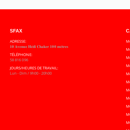
SFAX
C
ADRESSE:
Mo
𝟏𝟎 𝐀𝐯𝐞𝐧𝐮𝐞 𝐇𝐞́𝐝𝐢 𝐂𝐡𝐚𝐤𝐞𝐫 𝟏𝟎𝟎 𝐦𝐞̀𝐭𝐫𝐞𝐬
Mo
TÉLÉPHONE:
M
58 816 096
M
JOURS/HEURES DE TRAVAIL:
Lun - Dim / 9h00 - 20h00
M
M
Mo
Mo
M
M
M