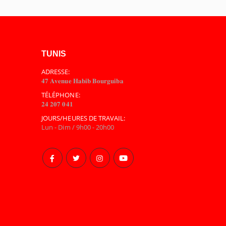
TUNIS
ADRESSE:
𝟒𝟕 𝐀𝐯𝐞𝐧𝐮𝐞 𝐇𝐚𝐛𝐢𝐛 𝐁𝐨𝐮𝐫𝐠𝐮𝐢𝐛𝐚
TÉLÉPHONE:
𝟐𝟒 𝟐𝟎𝟕 𝟎𝟒𝟏
JOURS/HEURES DE TRAVAIL:
Lun - Dim / 9h00 - 20h00