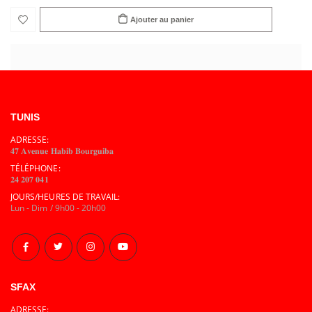
Ajouter au panier
TUNIS
ADRESSE:
𝟒𝟕 𝐀𝐯𝐞𝐧𝐮𝐞 𝐇𝐚𝐛𝐢𝐛 𝐁𝐨𝐮𝐫𝐠𝐮𝐢𝐛𝐚
TÉLÉPHONE:
𝟐𝟒 𝟐𝟎𝟕 𝟎𝟒𝟏
JOURS/HEURES DE TRAVAIL:
Lun - Dim / 9h00 - 20h00
SFAX
ADRESSE: