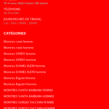
𝟏𝟎 𝐀𝐯𝐞𝐧𝐮𝐞 𝐇𝐞́𝐝𝐢 𝐂𝐡𝐚𝐤𝐞𝐫 𝟏𝟎𝟎 𝐦𝐞̀𝐭𝐫𝐞𝐬
TÉLÉPHONE:
58 816 096
JOURS/HEURES DE TRAVAIL:
Lun - Dim / 9h00 - 20h00
CATÉGORIES
Montres ratel femme
Montres ratel homme
Montres VERDY femme
Montres VERDY homme
Montres DANIEL KLEIN femme
Montres DANIEL KLEIN homme
Montres Bigotti femme
Montres Bigotti Homme
MONTRES SANTA BARBARA FEMME
MONTRES SANTA BARBARA HOMME
MONTRES SERGIO TACCHINI FEMME
MONTRES SERGIO TACCHINI HOMME