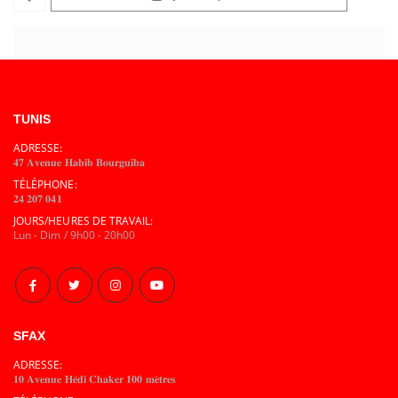
TUNIS
ADRESSE:
𝟒𝟕 𝐀𝐯𝐞𝐧𝐮𝐞 𝐇𝐚𝐛𝐢𝐛 𝐁𝐨𝐮𝐫𝐠𝐮𝐢𝐛𝐚
TÉLÉPHONE:
𝟐𝟒 𝟐𝟎𝟕 𝟎𝟒𝟏
JOURS/HEURES DE TRAVAIL:
Lun - Dim / 9h00 - 20h00
SFAX
ADRESSE:
𝟏𝟎 𝐀𝐯𝐞𝐧𝐮𝐞 𝐇𝐞́𝐝𝐢 𝐂𝐡𝐚𝐤𝐞𝐫 𝟏𝟎𝟎 𝐦𝐞̀𝐭𝐫𝐞𝐬