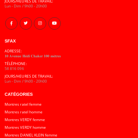
JOURS/HEURES DE TRAVAIL:
Lun - Dim / 9h00 - 20h00
SFAX
ADRESSE:
𝟏𝟎 𝐀𝐯𝐞𝐧𝐮𝐞 𝐇𝐞́𝐝𝐢 𝐂𝐡𝐚𝐤𝐞𝐫 𝟏𝟎𝟎 𝐦𝐞̀𝐭𝐫𝐞𝐬
TÉLÉPHONE:
58 816 096
JOURS/HEURES DE TRAVAIL:
Lun - Dim / 9h00 - 20h00
CATÉGORIES
Montres ratel femme
Montres ratel homme
Montres VERDY femme
Montres VERDY homme
Montres DANIEL KLEIN femme