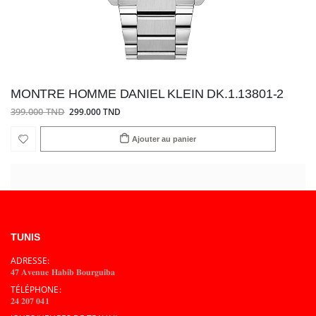
MONTRE HOMME DANIEL KLEIN DK.1.13801-2
399.000 TND
299.000 TND
Ajouter au panier
TUNIS
ADRESSE:
𝟒𝟕 𝐀𝐯𝐞𝐧𝐮𝐞 𝐇𝐚𝐛𝐢𝐛 𝐁𝐨𝐮𝐫𝐠𝐮𝐢𝐛𝐚
TÉLÉPHONE:
𝟐𝟒 𝟐𝟎𝟕 𝟎𝟒𝟏