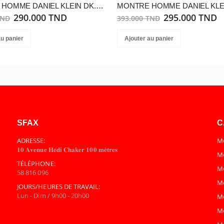
MONTRE HOMME DANIEL KLEIN DK.1.13974-4
290.000 TND
295.000 TND
TND
393.000 TND
au panier
Ajouter au panier
SFAX
C
ADRESSE:
Mo
𝟏𝟎 𝐀𝐯𝐞𝐧𝐮𝐞 𝐇𝐞́𝐝𝐢 𝐂𝐡𝐚𝐤𝐞𝐫 𝟏𝟎𝟎 𝐦𝐞̀𝐭𝐫𝐞𝐬
Mo
TÉLÉPHONE:
M
58 816 096
M
JOURS/HEURES DE TRAVAIL:
Lun - Dim / 9h00 - 20h00
M
M