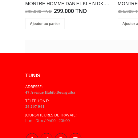
MONTRE HOMME DANIEL KLEIN DK.1.14062-2
299.000 TND
398.000 TND
386.000 
Ajouter au panier
Ajouter 
TUNIS
ADRESSE:
𝟒𝟕 𝐀𝐯𝐞𝐧𝐮𝐞 𝐇𝐚𝐛𝐢𝐛 𝐁𝐨𝐮𝐫𝐠𝐮𝐢𝐛𝐚
TÉLÉPHONE:
𝟐𝟒 𝟐𝟎𝟕 𝟎𝟒𝟏
JOURS/HEURES DE TRAVAIL:
Lun - Dim / 9h00 - 20h00