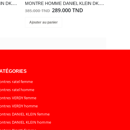
MONTRE HOMME DANIEL KLEIN DK.1.13804-3
MONTRE HOMME DANIEL KLEIN DK.1.13890-1
289.000 TND
385.000 TND
Ajouter au panier
ATÉGORIES
ntres ratel femme
ntres ratel homme
ontres VERDY femme
ontres VERDY homme
ontres DANIEL KLEIN femme
ontres DANIEL KLEIN homme