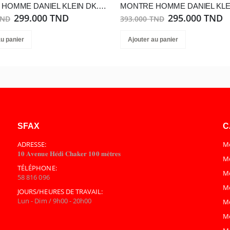
MONTRE HOMME DANIEL KLEIN DK.1.14062-3
299.000 TND
295.000 TND
TND
393.000 TND
au panier
Ajouter au panier
SFAX
C
ADRESSE:
Mo
𝟏𝟎 𝐀𝐯𝐞𝐧𝐮𝐞 𝐇𝐞́𝐝𝐢 𝐂𝐡𝐚𝐤𝐞𝐫 𝟏𝟎𝟎 𝐦𝐞̀𝐭𝐫𝐞𝐬
Mo
TÉLÉPHONE:
M
58 816 096
M
JOURS/HEURES DE TRAVAIL:
Lun - Dim / 9h00 - 20h00
M
M