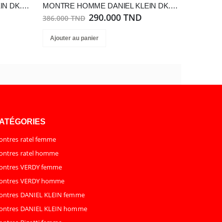
MONTRE HOMME DANIEL KLEIN DK.1.14064-1
MONTRE HOMME DANIEL KLEIN DK.1.13292-1
290.000 TND
386.000 TND
Ajouter au panier
ATÉGORIES
ntres ratel femme
ntres ratel homme
ontres VERDY femme
ontres VERDY homme
ontres DANIEL KLEIN femme
ontres DANIEL KLEIN homme