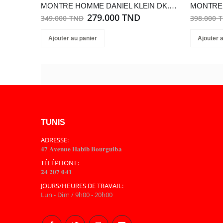
MONTRE HOMME DANIEL KLEIN DK.1.13413-2
279.000 TND
349.000 TND
398.000 
Ajouter au panier
Ajouter 
TUNIS
ADRESSE:
𝟒𝟕 𝐀𝐯𝐞𝐧𝐮𝐞 𝐇𝐚𝐛𝐢𝐛 𝐁𝐨𝐮𝐫𝐠𝐮𝐢𝐛𝐚
TÉLÉPHONE:
𝟐𝟒 𝟐𝟎𝟕 𝟎𝟒𝟏
JOURS/HEURES DE TRAVAIL:
Lun - Dim / 9h00 - 20h00