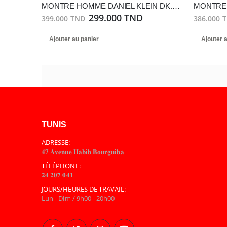
MONTRE HOMME DANIEL KLEIN DK.1.13852-3
299.000 TND
399.000 TND
386.000 
Ajouter au panier
Ajouter 
TUNIS
ADRESSE:
𝟒𝟕 𝐀𝐯𝐞𝐧𝐮𝐞 𝐇𝐚𝐛𝐢𝐛 𝐁𝐨𝐮𝐫𝐠𝐮𝐢𝐛𝐚
TÉLÉPHONE:
𝟐𝟒 𝟐𝟎𝟕 𝟎𝟒𝟏
JOURS/HEURES DE TRAVAIL:
Lun - Dim / 9h00 - 20h00