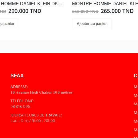
MONTRE HOMME DANIEL KLEIN DK.1.13974-4
290.000 TND
265.000 TND
TND
353.000 TND
au panier
Ajouter au panier
SFAX
C
ADRESSE:
Mo
𝟏𝟎 𝐀𝐯𝐞𝐧𝐮𝐞 𝐇𝐞́𝐝𝐢 𝐂𝐡𝐚𝐤𝐞𝐫 𝟏𝟎𝟎 𝐦𝐞̀𝐭𝐫𝐞𝐬
Mo
TÉLÉPHONE:
M
58 816 096
M
JOURS/HEURES DE TRAVAIL:
Lun - Dim / 9h00 - 20h00
M
M