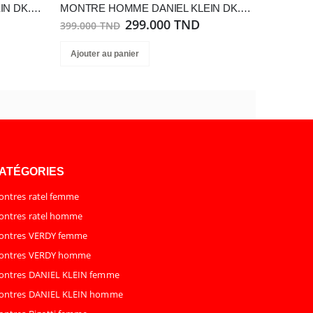
MONTRE HOMME DANIEL KLEIN DK.1.14087-5
MONTRE HOMME DANIEL KLEIN DK.1.13801-2
299.000 TND
399.000 TND
Ajouter au panier
ATÉGORIES
ntres ratel femme
ntres ratel homme
ontres VERDY femme
ontres VERDY homme
ontres DANIEL KLEIN femme
ontres DANIEL KLEIN homme